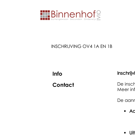
INSCHRIJVING OV4 1A EN 1B
Info
Inschrij
De insch
Contact
Meer in
De aanme
Aa
Ui