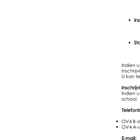
In
Sta
Indien u
inschrij
U kan t
Inschrij
Indien u
school.
Telefoni
OV4 B-st
OV4 A-s
E-mail: