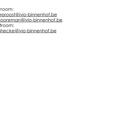
troom:
eproost@ivio-binnenhof.be
cooreman@ivio-binnenhof.be
troom:
anhecke@ivio-binnenhof.be