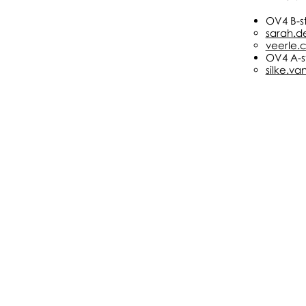
OV4 B-s
sarah.d
veerle.
OV4 A-s
silke.v